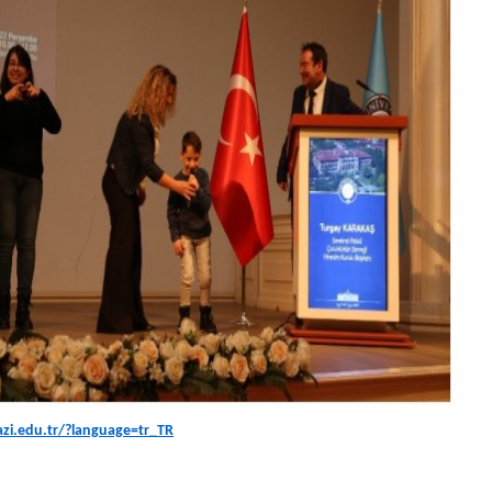
gazi.edu.tr/?language=tr_TR