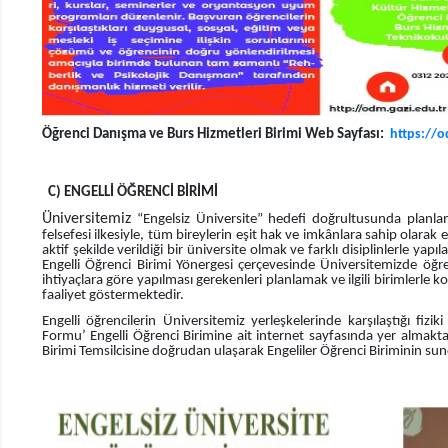
Öğrenci Danışma ve Burs Hizmetleri Birimi Web Sayfası:
https://o
C) ENGELLİ ÖĞRENCİ BİRİMİ
Üniversitemiz
“Engelsiz Üniversite” hedefi doğrultusunda planla
felsefesi ilkesiyle, tüm bireylerin eşit hak ve imkânlara sahip olara
aktif şekilde verildiği bir üniversite olmak ve farklı disiplinlerle yap
Engelli Öğrenci Birimi Yönergesi çerçevesinde Üniversitemizde öğren
ihtiyaçlara göre yapılması gerekenleri planlamak ve ilgili birimler
faaliyet göstermektedir.
Engelli öğrencilerin Üniversitemiz yerleşkelerinde karşılaştığı fiziki
Formu’ Engelli Öğrenci Birimine ait internet sayfasında yer almakta
Birimi Temsilcisine doğrudan ulaşarak Engeliler Öğrenci Biriminin s