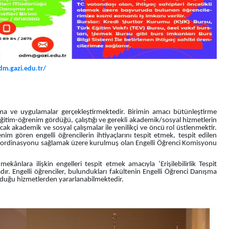
dm.gazi.edu.tr/
ma ve uygulamalar gerçekleştirmektedir. Birimin amacı bütünleştirme
k eğitim-öğrenim gördüğü, çalıştığı ve gerekli akademik/sosyal hizmetlerin
ılacak akademik ve sosyal çalışmalar ile yenilikçi ve öncü rol üstlenmektir.
im gören engelli öğrencilerin ihtiyaçlarını tespit etmek, tespit edilen
le koordinasyonu sağlamak üzere kurulmuş olan Engelli Öğrenci Komisyonu
 mekânlara ilişkin engelleri tespit etmek amacıyla ‘Erişilebilirlik Tespit
dır. Engelli öğrenciler, bulundukları fakültenin Engelli Öğrenci Danışma
unduğu hizmetlerden yararlanabilmektedir.