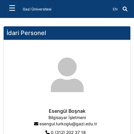
☰
Dil Seçiniz 
Gazi Üniversitesi
EN
İdari Personel
Esengül Boşnak
Bilgisayar İşletmeni
esengul.turkoglu@gazi.edu.tr
0 (312) 202 37 18