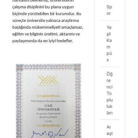
haritasını belirlemiş, üniversitenin
Sp
çalışma disiplinini bu plana uygun
or
biçimde yürütebilen bir kurumdur. Bu
süreçte üniversite yalnızca araştırma
Ye
başlığında mükemmeliyeti amaçlamaz,
şil
eğitim ve bilginin üretimi, aktarımı ve
Ka
paylaşımında da en iyiyi hedefler.
m
pü
s
Öğ
re
nci
To
plu
luk
ları
Ar
aşt