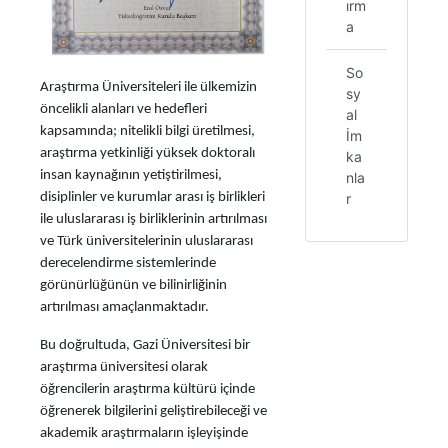
ırm
a
So
Araştırma Üniversiteleri ile ülkemizin
sy
öncelikli alanları ve hedefleri
al
kapsamında; nitelikli bilgi üretilmesi,
İm
araştırma yetkinliği yüksek doktoralı
ka
insan kaynağının yetiştirilmesi,
nla
r
disiplinler ve kurumlar arası iş birlikleri
ile uluslararası iş birliklerinin artırılması
ve Türk üniversitelerinin uluslararası
derecelendirme sistemlerinde
görünürlüğünün ve bilinirliğinin
artırılması amaçlanmaktadır.
Bu doğrultuda, Gazi Üniversitesi bir
araştırma üniversitesi olarak
öğrencilerin araştırma kültürü içinde
öğrenerek bilgilerini geliştirebileceği ve
akademik araştırmaların işleyişinde